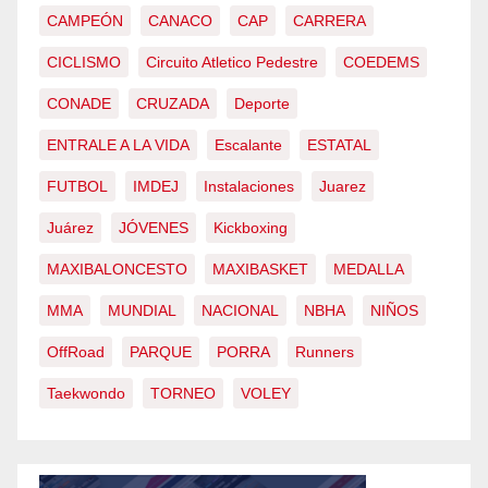
CAMPEÓN
CANACO
CAP
CARRERA
CICLISMO
Circuito Atletico Pedestre
COEDEMS
CONADE
CRUZADA
Deporte
ENTRALE A LA VIDA
Escalante
ESTATAL
FUTBOL
IMDEJ
Instalaciones
Juarez
Juárez
JÓVENES
Kickboxing
MAXIBALONCESTO
MAXIBASKET
MEDALLA
MMA
MUNDIAL
NACIONAL
NBHA
NIÑOS
OffRoad
PARQUE
PORRA
Runners
Taekwondo
TORNEO
VOLEY