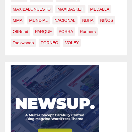
MAXIBALONCESTO
MAXIBASKET
MEDALLA
MMA
MUNDIAL
NACIONAL
NBHA
NIÑOS
OffRoad
PARQUE
PORRA
Runners
Taekwondo
TORNEO
VOLEY