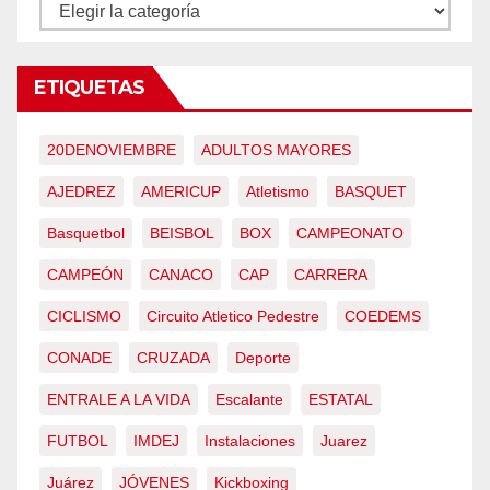
CONTENIDOS
ETIQUETAS
20DENOVIEMBRE
ADULTOS MAYORES
AJEDREZ
AMERICUP
Atletismo
BASQUET
Basquetbol
BEISBOL
BOX
CAMPEONATO
CAMPEÓN
CANACO
CAP
CARRERA
CICLISMO
Circuito Atletico Pedestre
COEDEMS
CONADE
CRUZADA
Deporte
ENTRALE A LA VIDA
Escalante
ESTATAL
FUTBOL
IMDEJ
Instalaciones
Juarez
Juárez
JÓVENES
Kickboxing