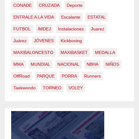
CONADE
CRUZADA
Deporte
ENTRALE A LA VIDA
Escalante
ESTATAL
FUTBOL
IMDEJ
Instalaciones
Juarez
Juárez
JÓVENES
Kickboxing
MAXIBALONCESTO
MAXIBASKET
MEDALLA
MMA
MUNDIAL
NACIONAL
NBHA
NIÑOS
OffRoad
PARQUE
PORRA
Runners
Taekwondo
TORNEO
VOLEY