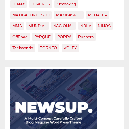
Juárez
JÓVENES
Kickboxing
MAXIBALONCESTO
MAXIBASKET
MEDALLA
MMA
MUNDIAL
NACIONAL
NBHA
NIÑOS
OffRoad
PARQUE
PORRA
Runners
Taekwondo
TORNEO
VOLEY