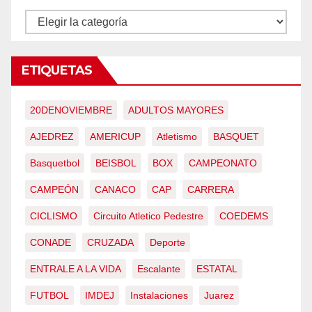
CONTENIDOS
ETIQUETAS
20DENOVIEMBRE
ADULTOS MAYORES
AJEDREZ
AMERICUP
Atletismo
BASQUET
Basquetbol
BEISBOL
BOX
CAMPEONATO
CAMPEÓN
CANACO
CAP
CARRERA
CICLISMO
Circuito Atletico Pedestre
COEDEMS
CONADE
CRUZADA
Deporte
ENTRALE A LA VIDA
Escalante
ESTATAL
FUTBOL
IMDEJ
Instalaciones
Juarez