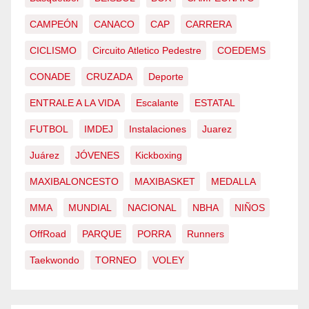
CAMPEÓN
CANACO
CAP
CARRERA
CICLISMO
Circuito Atletico Pedestre
COEDEMS
CONADE
CRUZADA
Deporte
ENTRALE A LA VIDA
Escalante
ESTATAL
FUTBOL
IMDEJ
Instalaciones
Juarez
Juárez
JÓVENES
Kickboxing
MAXIBALONCESTO
MAXIBASKET
MEDALLA
MMA
MUNDIAL
NACIONAL
NBHA
NIÑOS
OffRoad
PARQUE
PORRA
Runners
Taekwondo
TORNEO
VOLEY