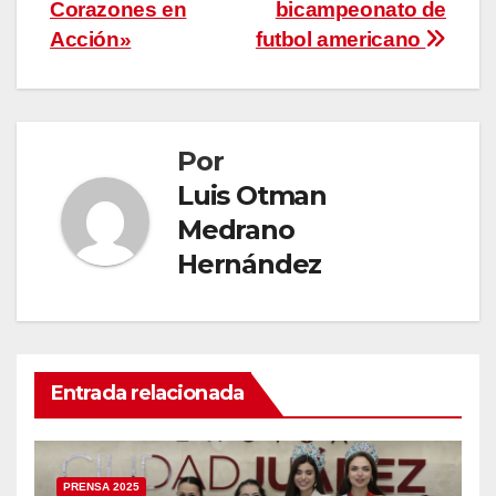
de
Corazones en
bicampeonato de
entradas
Acción»
futbol americano
Por
Luis Otman
Medrano
Hernández
Entrada relacionada
PRENSA 2025