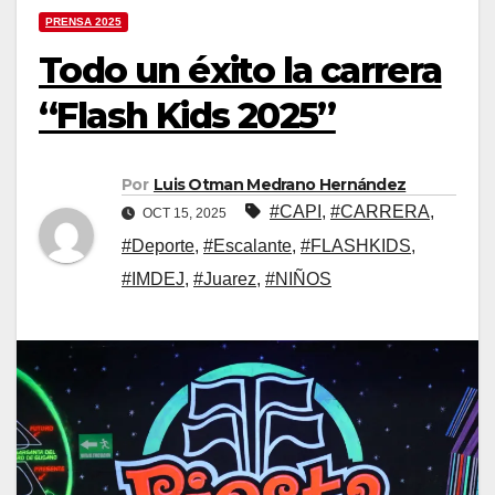
PRENSA 2025
Todo un éxito la carrera
“Flash Kids 2025”
Por
Luis Otman Medrano Hernández
#CAPI
,
#CARRERA
,
OCT 15, 2025
#Deporte
,
#Escalante
,
#FLASHKIDS
,
#IMDEJ
,
#Juarez
,
#NIÑOS