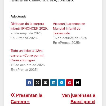
familiar en Ciudad Juárez», concluyó.
Relacionado
Disfrutan de la carrera
Arrasan juarenses en
infantil IPNONCEK 2025.
Mundial Infantil de
26 de mayo de 2025
Taekwondo
En «Prensa 2025»
15 de octubre de 2025
En «Prensa 2025»
Todo un éxito la 12va
carrera «Corre por mí,
Corre conmigo»
15 de octubre de 2025
En «Prensa 2025»
Navegación
Presentan la
Van juarenses a
Carrera »
Brasil por el