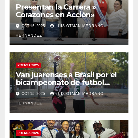
Presentan la Carrera »
Corazones en Acción»
OCT 15, 2025
LUIS OTMAN MEDRANO
HERNÁNDEZ
PRENSA 2025
Van juarenses a Brasil por el
bicampeonato de futbol
americano
OCT 15, 2025
LUIS OTMAN MEDRANO
HERNÁNDEZ
PRENSA 2025