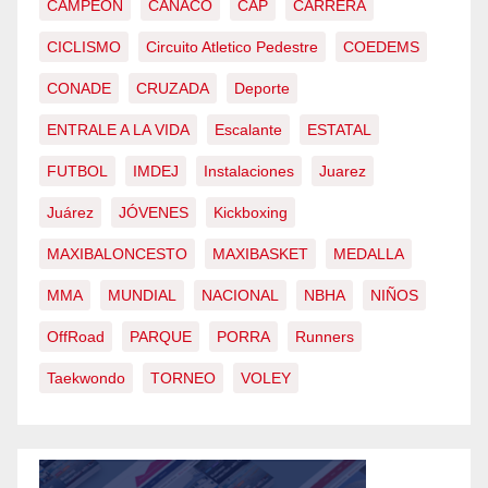
CAMPEÓN
CANACO
CAP
CARRERA
CICLISMO
Circuito Atletico Pedestre
COEDEMS
CONADE
CRUZADA
Deporte
ENTRALE A LA VIDA
Escalante
ESTATAL
FUTBOL
IMDEJ
Instalaciones
Juarez
Juárez
JÓVENES
Kickboxing
MAXIBALONCESTO
MAXIBASKET
MEDALLA
MMA
MUNDIAL
NACIONAL
NBHA
NIÑOS
OffRoad
PARQUE
PORRA
Runners
Taekwondo
TORNEO
VOLEY