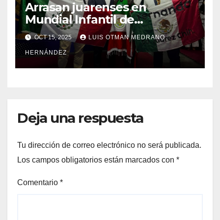
Arrasan juarenses en
Mundial Infantil de
Taekwondo
OCT 15, 2025
LUIS OTMAN MEDRANO
HERNÁNDEZ
Deja una respuesta
Tu dirección de correo electrónico no será publicada.
Los campos obligatorios están marcados con
*
Comentario
*