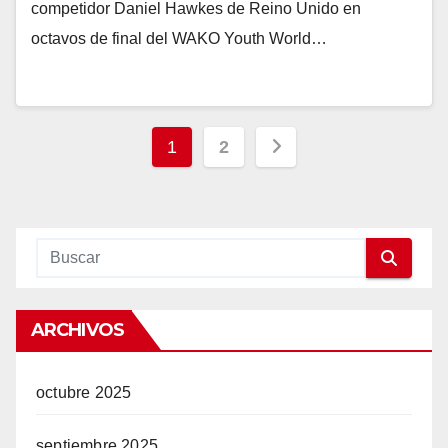
competidor Daniel Hawkes de Reino Unido en
octavos de final del WAKO Youth World…
Paginación
1
2
de
entradas
ARCHIVOS
octubre 2025
septiembre 2025