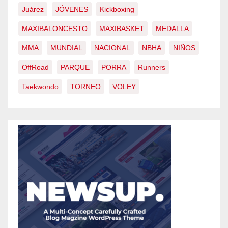
Juárez
JÓVENES
Kickboxing
MAXIBALONCESTO
MAXIBASKET
MEDALLA
MMA
MUNDIAL
NACIONAL
NBHA
NIÑOS
OffRoad
PARQUE
PORRA
Runners
Taekwondo
TORNEO
VOLEY