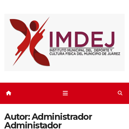
Saltar
al
contenido
Autor:
Administrador
Administador