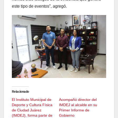
este tipo de eventos”, agregó.
Relacionado
El Instituto Municipal de
Acompañó director del
Deporte y Cultura Física
IMDEJ al alcalde en su
de Ciudad Juárez
Primer Informe de
(IMDEJ), forma parte de
Gobierno