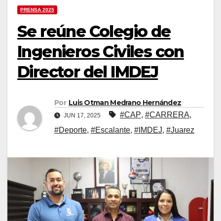
PRENSA 2025
Se reúne Colegio de
Ingenieros Civiles con
Director del IMDEJ
Por
Luis Otman Medrano Hernández
#CAP
,
#CARRERA
,
JUN 17, 2025
#Deporte
,
#Escalante
,
#IMDEJ
,
#Juarez