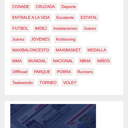
CONADE
CRUZADA
Deporte
ENTRALE A LA VIDA
Escalante
ESTATAL
FUTBOL
IMDEJ
Instalaciones
Juarez
Juárez
JÓVENES
Kickboxing
MAXIBALONCESTO
MAXIBASKET
MEDALLA
MMA
MUNDIAL
NACIONAL
NBHA
NIÑOS
OffRoad
PARQUE
PORRA
Runners
Taekwondo
TORNEO
VOLEY