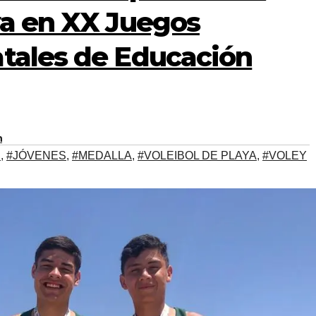
ya en XX Juegos
atales de Educación
n
S
,
#JÓVENES
,
#MEDALLA
,
#VOLEIBOL DE PLAYA
,
#VOLEY