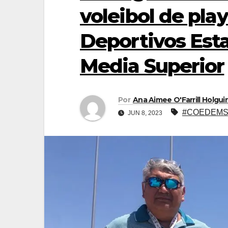
voleibol de pla
Deportivos Est
Media Superior
Por
Ana Aimee O'Farrill Holgui
#COEDEM
JUN 8, 2023