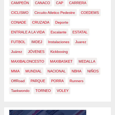
CAMPEÓN
CANACO
CAP
CARRERA
CICLISMO
Circuito Atletico Pedestre
COEDEMS
CONADE
CRUZADA
Deporte
ENTRALE A LA VIDA
Escalante
ESTATAL
FUTBOL
IMDEJ
Instalaciones
Juarez
Juárez
JÓVENES
Kickboxing
MAXIBALONCESTO
MAXIBASKET
MEDALLA
MMA
MUNDIAL
NACIONAL
NBHA
NIÑOS
OffRoad
PARQUE
PORRA
Runners
Taekwondo
TORNEO
VOLEY