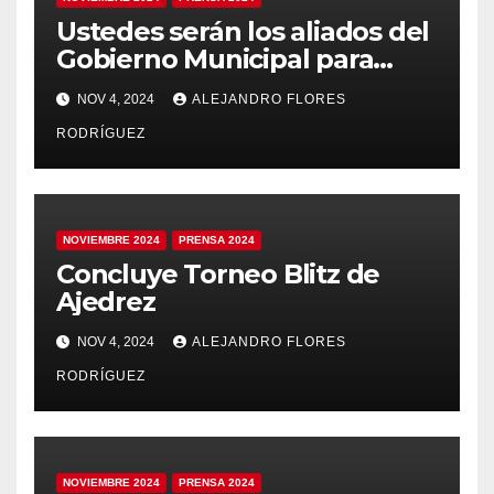
Ustedes serán los aliados del
Gobierno Municipal para
mejorar la calidad de vida de
NOV 4, 2024
ALEJANDRO FLORES
los juarenses: Director Juan
Escalante
RODRÍGUEZ
NOVIEMBRE 2024
PRENSA 2024
Concluye Torneo Blitz de
Ajedrez
NOV 4, 2024
ALEJANDRO FLORES
RODRÍGUEZ
NOVIEMBRE 2024
PRENSA 2024