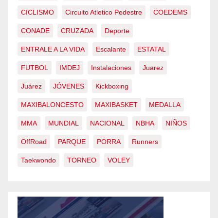
CICLISMO
Circuito Atletico Pedestre
COEDEMS
CONADE
CRUZADA
Deporte
ENTRALE A LA VIDA
Escalante
ESTATAL
FUTBOL
IMDEJ
Instalaciones
Juarez
Juárez
JÓVENES
Kickboxing
MAXIBALONCESTO
MAXIBASKET
MEDALLA
MMA
MUNDIAL
NACIONAL
NBHA
NIÑOS
OffRoad
PARQUE
PORRA
Runners
Taekwondo
TORNEO
VOLEY