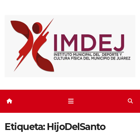
Saltar
al
contenido
Etiqueta:
HijoDelSanto