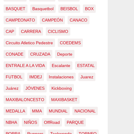
BASQUET
Basquetbol
BEISBOL
BOX
CAMPEONATO
CAMPEÓN
CANACO
CAP
CARRERA
CICLISMO
Circuito Atletico Pedestre
COEDEMS
CONADE
CRUZADA
Deporte
ENTRALE A LA VIDA
Escalante
ESTATAL
FUTBOL
IMDEJ
Instalaciones
Juarez
Juárez
JÓVENES
Kickboxing
MAXIBALONCESTO
MAXIBASKET
MEDALLA
MMA
MUNDIAL
NACIONAL
NBHA
NIÑOS
OffRoad
PARQUE
PORRA
Runners
Taekwondo
TORNEO