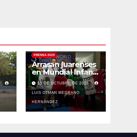
PRENSA 2025
Arrasan juarenses
en Mundial Infantil
de
de Taekwondo
5
15 DE OCTUBRE DE 2025
no
LUIS OTMAN MEDRANO
HERNÁNDEZ