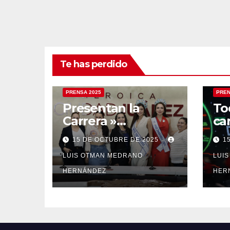
Te has perdido
PRENSA 2025
PREN
Presentan la
To
Carrera »
ca
Corazones en
20
15 DE OCTUBRE DE 2025
1
Acción»
LUIS OTMAN MEDRANO
LUI
HERNÁNDEZ
HER