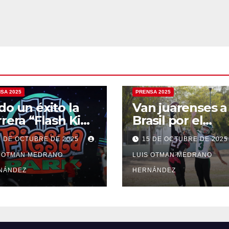
SA 2025
PRENSA 2025
do un éxito la
Van juarenses a
rrera “Flash Kids
Brasil por el
25”
bicampeonato 
5 DE OCTUBRE DE 2025
15 DE OCTUBRE DE 202
futbol america
S OTMAN MEDRANO
LUIS OTMAN MEDRANO
NÁNDEZ
HERNÁNDEZ