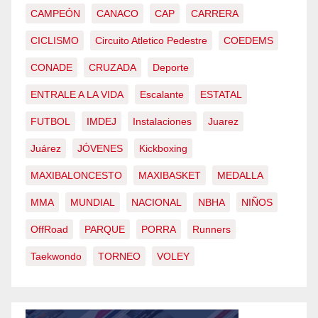
CAMPEÓN
CANACO
CAP
CARRERA
CICLISMO
Circuito Atletico Pedestre
COEDEMS
CONADE
CRUZADA
Deporte
ENTRALE A LA VIDA
Escalante
ESTATAL
FUTBOL
IMDEJ
Instalaciones
Juarez
Juárez
JÓVENES
Kickboxing
MAXIBALONCESTO
MAXIBASKET
MEDALLA
MMA
MUNDIAL
NACIONAL
NBHA
NIÑOS
OffRoad
PARQUE
PORRA
Runners
Taekwondo
TORNEO
VOLEY