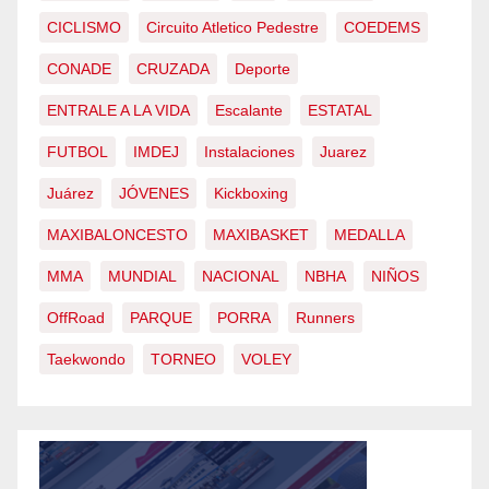
CICLISMO
Circuito Atletico Pedestre
COEDEMS
CONADE
CRUZADA
Deporte
ENTRALE A LA VIDA
Escalante
ESTATAL
FUTBOL
IMDEJ
Instalaciones
Juarez
Juárez
JÓVENES
Kickboxing
MAXIBALONCESTO
MAXIBASKET
MEDALLA
MMA
MUNDIAL
NACIONAL
NBHA
NIÑOS
OffRoad
PARQUE
PORRA
Runners
Taekwondo
TORNEO
VOLEY