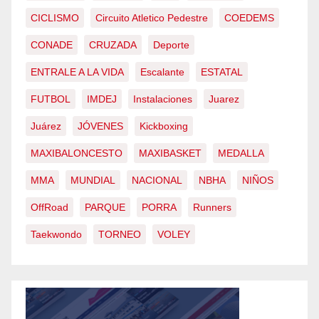
CICLISMO
Circuito Atletico Pedestre
COEDEMS
CONADE
CRUZADA
Deporte
ENTRALE A LA VIDA
Escalante
ESTATAL
FUTBOL
IMDEJ
Instalaciones
Juarez
Juárez
JÓVENES
Kickboxing
MAXIBALONCESTO
MAXIBASKET
MEDALLA
MMA
MUNDIAL
NACIONAL
NBHA
NIÑOS
OffRoad
PARQUE
PORRA
Runners
Taekwondo
TORNEO
VOLEY