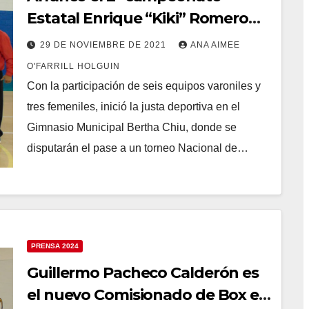
Estatal Enrique “Kiki” Romero
categoría libre varonil y femenil.
29 DE NOVIEMBRE DE 2021
ANA AIMEE
O'FARRILL HOLGUIN
Con la participación de seis equipos varoniles y
tres femeniles, inició la justa deportiva en el
Gimnasio Municipal Bertha Chiu, donde se
disputarán el pase a un torneo Nacional de…
PRENSA 2024
Guillermo Pacheco Calderón es
el nuevo Comisionado de Box en