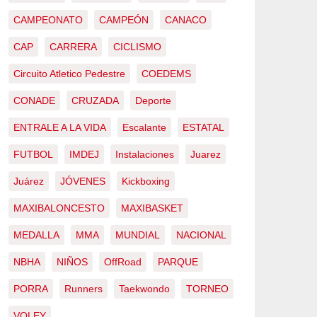
CAMPEONATO
CAMPEÓN
CANACO
CAP
CARRERA
CICLISMO
Circuito Atletico Pedestre
COEDEMS
CONADE
CRUZADA
Deporte
ENTRALE A LA VIDA
Escalante
ESTATAL
FUTBOL
IMDEJ
Instalaciones
Juarez
Juárez
JÓVENES
Kickboxing
MAXIBALONCESTO
MAXIBASKET
MEDALLA
MMA
MUNDIAL
NACIONAL
NBHA
NIÑOS
OffRoad
PARQUE
PORRA
Runners
Taekwondo
TORNEO
VOLEY