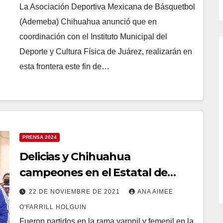
La Asociación Deportiva Mexicana de Básquetbol
(Ademeba) Chihuahua anunció que en
coordinación con el Instituto Municipal del
Deporte y Cultura Física de Juárez, realizarán en
esta frontera este fin de…
PRENSA 2024
Delicias y Chihuahua
campeones en el Estatal de
baloncesto 2021
22 DE NOVIEMBRE DE 2021
ANA AIMEE
O'FARRILL HOLGUIN
Fueron partidos en la rama varonil y femenil en la