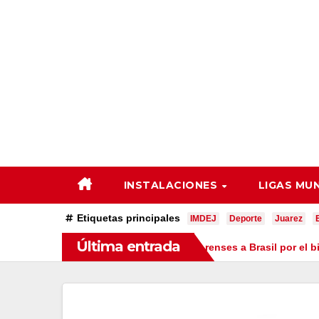
Saltar
al
contenido
INSTALACIONES
LIGAS MU
Etiquetas principales
IMDEJ
Deporte
Juarez
Última entrada
Flash Kids 2025”
Van juarenses a Brasil por el bicampeonato