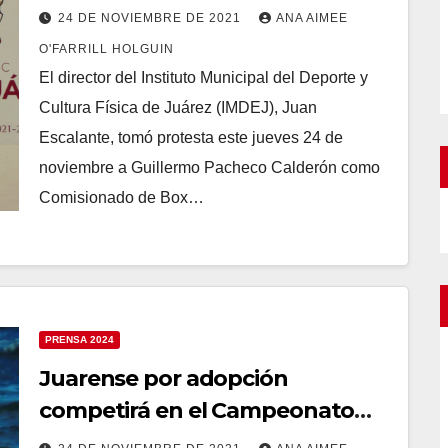
Ciudad Juárez
24 DE NOVIEMBRE DE 2021
ANA AIMEE
O'FARRILL HOLGUIN
El director del Instituto Municipal del Deporte y
Cultura Física de Juárez (IMDEJ), Juan
Escalante, tomó protesta este jueves 24 de
noviembre a Guillermo Pacheco Calderón como
Comisionado de Box…
PRENSA 2024
Juarense por adopción
competirá en el Campeonato
Mundial de Aguas Abiertas en